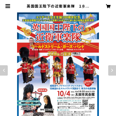
英国国王陛下の近衛軍楽隊 １８歳
以下無料招待（未就学児を除く） | ku
ukanai