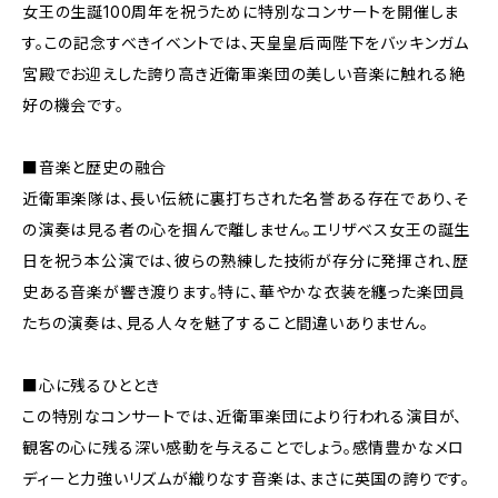
女王の生誕100周年を祝うために特別なコンサートを開催しま
す。この記念すべきイベントでは、天皇皇后両陛下をバッキンガム
宮殿でお迎えした誇り高き近衛軍楽団の美しい音楽に触れる絶
好の機会です。
■音楽と歴史の融合
近衛軍楽隊は、長い伝統に裏打ちされた名誉ある存在であり、そ
の演奏は見る者の心を掴んで離しません。エリザベス女王の誕生
日を祝う本公演では、彼らの熟練した技術が存分に発揮され、歴
史ある音楽が響き渡ります。特に、華やかな衣装を纏った楽団員
たちの演奏は、見る人々を魅了すること間違いありません。
■心に残るひととき
この特別なコンサートでは、近衛軍楽団により行われる演目が、
観客の心に残る深い感動を与えることでしょう。感情豊かなメロ
ディーと力強いリズムが織りなす音楽は、まさに英国の誇りです。