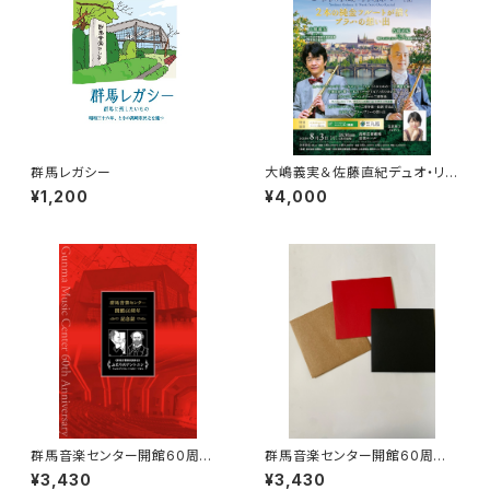
群馬レガシー
大嶋義実＆佐藤直紀デュオ・リサ
イタル ～2本の純金フルートが
¥1,200
¥4,000
紡ぐプラハの想い出～ S席
群馬音楽センター開館60周年
群馬音楽センター開館60周年
記念誌 1冊 ＋PDFカラー版C
記念誌 1冊 ＋群馬レガシー
¥3,430
¥3,430
D（プレゼント）
（プレゼント）