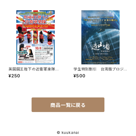
英国国王陛下の近衛軍楽隊 １
学生特別割引 台湾版プロジェ
８歳以下無料招待（未就学児を
クトX「造山者」一枚のチップが、
¥250
¥500
除く）
世界を変える―ドキュメンタリー
上映
商品一覧に戻る
© kuukanai