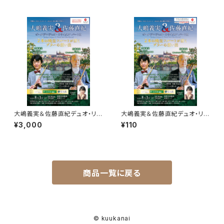
大嶋義実＆佐藤直紀デュオ・リサ
大嶋義実＆佐藤直紀デュオ・リサ
イタル ～2本の純金フルートが
イタル (１８歳以下無料招待・未
¥3,000
¥110
紡ぐプラハの想い出～ A席
就学児不可）
商品一覧に戻る
© kuukanai