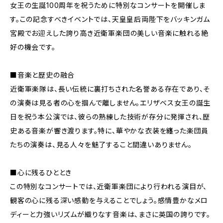
女王の生誕100周年を祝うために特別なコンサートを開催しま
す。この記念すべきイベントでは、天皇皇后両陛下をバッキンガム
宮殿でお迎えした誇り高き近衛軍楽団の美しい音楽に触れる絶
好の機会です。
■音楽と歴史の融合
近衛軍楽隊は、長い伝統に裏打ちされた名誉ある存在であり、そ
の演奏は見る者の心を掴んで離しません。エリザベス女王の誕生
日を祝う本公演では、彼らの熟練した技術が存分に発揮され、歴
史ある音楽が響き渡ります。特に、華やかな衣装を纏った楽団員
たちの演奏は、見る人々を魅了すること間違いありません。
■心に残るひととき
この特別なコンサートでは、近衛軍楽団により行われる演目が、
観客の心に残る深い感動を与えることでしょう。感情豊かなメロ
ディーと力強いリズムが織りなす音楽は、まさに英国の誇りです。