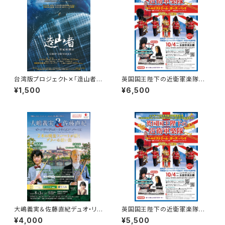
台湾版プロジェクト✕「造山者」
英国国王陛下の近衛軍楽隊 S
ー枚のチップが、世界を変えるー
席 ご希望の席をご指定くださ
¥1,500
¥6,500
ドキュメンタリー上映
い。
大嶋義実＆佐藤直紀デュオ・リサ
英国国王陛下の近衛軍楽隊 A
イタル ～2本の純金フルートが
席 ご希望の席をご指定くださ
¥4,000
¥5,500
紡ぐプラハの想い出～ S席
い。