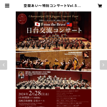
空間あい～特別コンサートVol.5～F
rom the Brave 日台交流コンサー
ト（学生） | kuukanai