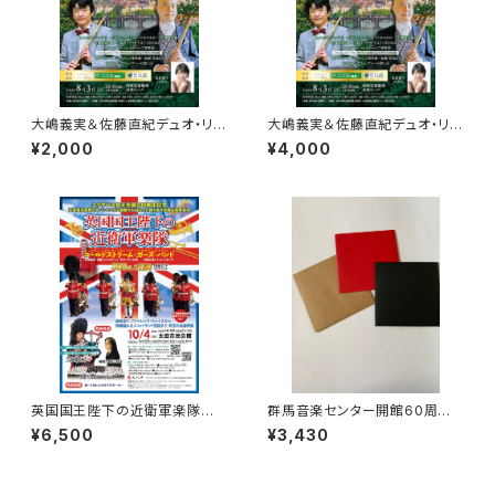
大嶋義実＆佐藤直紀デュオ・リサ
大嶋義実＆佐藤直紀デュオ・リサ
イタル ～2本の純金フルートが
イタル ～2本の純金フルートが
¥2,000
¥4,000
紡ぐプラハの想い出～ 学生（１
紡ぐプラハの想い出～ S席
８歳以下の方は無料招待）
英国国王陛下の近衛軍楽隊 S
群馬音楽センター開館60周年
席 ご希望の席をご指定くださ
記念誌 1冊 ＋群馬レガシー
¥6,500
¥3,430
い。
（プレゼント）