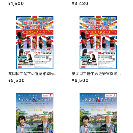
ー枚のチップが、世界を変えるー
記念誌 1冊 ＋群馬レガシー
¥1,500
¥3,430
ドキュメンタリー上映
（プレゼント）
英国国王陛下の近衛軍楽隊 A
英国国王陛下の近衛軍楽隊 S
席 ご希望の席をご指定くださ
席 ご希望の席をご指定くださ
¥5,500
¥6,500
い。
い。