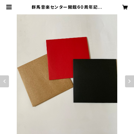
群馬音楽センター開館60周年記念
誌 1冊 ＋群馬レガシー（プレゼント）
| kuukanai