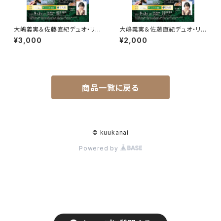
大嶋義実＆佐藤直紀デュオ・リサ
大嶋義実＆佐藤直紀デュオ・リサ
イタル ～2本の純金フルートが
イタル ～2本の純金フルートが
¥3,000
¥2,000
紡ぐプラハの想い出～ A席
紡ぐプラハの想い出～ 学生（１
８歳以下の方は無料招待）
商品一覧に戻る
© kuukanai
Powered by