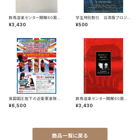
群馬音楽センター開館60周年
学生特別割引 台湾版プロジェ
記念誌 1冊 ＋群馬レガシー
クトX「造山者」一枚のチップが、
¥3,430
¥500
（プレゼント）
世界を変える―ドキュメンタリー
上映
英国国王陛下の近衛軍楽隊 S
群馬音楽センター開館60周年
席 ご希望の席をご指定くださ
記念誌 1冊 ＋PDFカラー版C
¥6,500
¥3,430
い。
D（プレゼント）
商品一覧に戻る