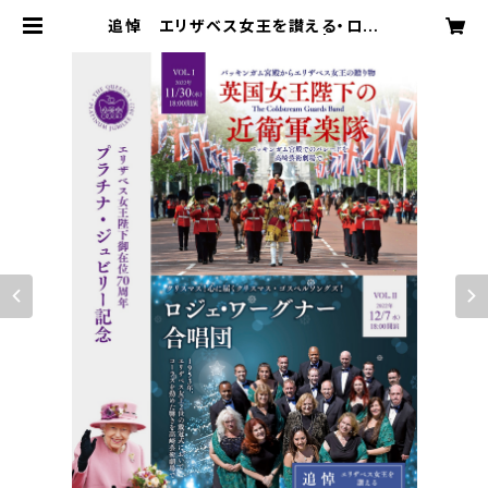
追悼 エリザベス女王を讃える・ロジ
ェ・ワーグナー合唱団 一般 | kuuk
anai