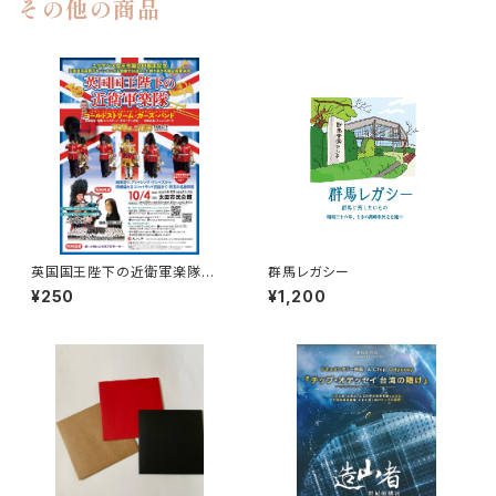
その他の商品
英国国王陛下の近衛軍楽隊 １
群馬レガシー
８歳以下無料招待（未就学児を
¥250
¥1,200
除く）