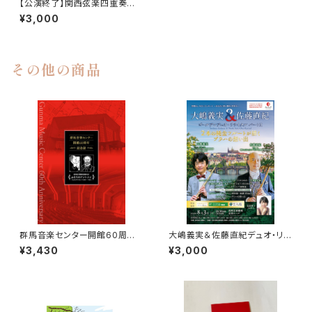
【公演終了】関西弦楽四重奏団
自由席
¥3,000
その他の商品
群馬音楽センター開館60周年
大嶋義実＆佐藤直紀デュオ・リサ
記念誌 1冊 ＋PDFカラー版C
イタル ～2本の純金フルートが
¥3,430
¥3,000
D（プレゼント）
紡ぐプラハの想い出～ A席