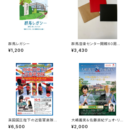
群馬レガシー
群馬音楽センター開館60周年
記念誌 1冊 ＋群馬レガシー
¥1,200
¥3,430
（プレゼント）
英国国王陛下の近衛軍楽隊 S
大嶋義実＆佐藤直紀デュオ・リサ
席 ご希望の席をご指定くださ
イタル ～2本の純金フルートが
¥6,500
¥2,000
い。
紡ぐプラハの想い出～ 学生（１