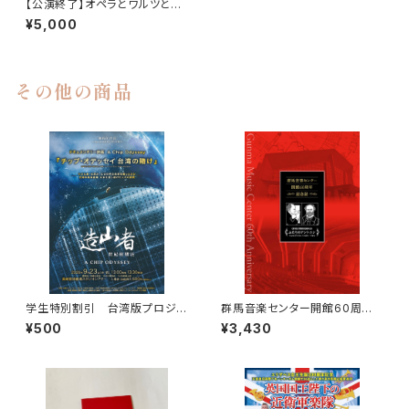
【公演終了】オペラとワルツと秋
の声 自由席
¥5,000
その他の商品
学生特別割引 台湾版プロジェ
群馬音楽センター開館60周年
クトX「造山者」一枚のチップが、
記念誌 1冊 ＋PDFカラー版C
¥500
¥3,430
世界を変える―ドキュメンタリー
D（プレゼント）
上映