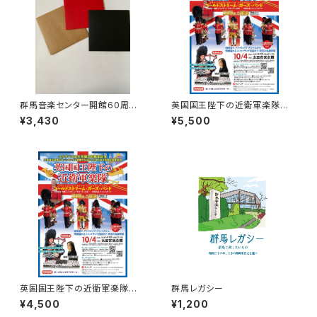
群馬音楽センター開館60周年
英国国王陛下の近衛軍楽隊 A
記念誌 1冊 ＋群馬レガシー
席 ご希望の席をご指定くださ
¥3,430
¥5,500
（プレゼント）
い。
英国国王陛下の近衛軍楽隊 B
群馬レガシー
席 ご希望の席をご指定くださ
¥4,500
¥1,200
い。