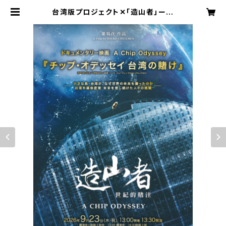
台湾版プロジェクト✕「造山者」ー枚
のチップが、世界を変えるードキュメ
ンタリー上映 | kuukanai