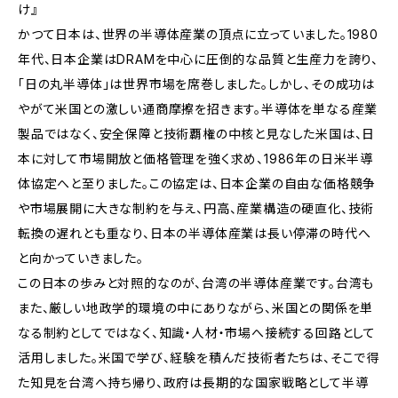
け』
かつて日本は、世界の半導体産業の頂点に立っていました。1980
年代、日本企業はDRAMを中心に圧倒的な品質と生産力を誇り、
「日の丸半導体」は世界市場を席巻しました。しかし、その成功は
やがて米国との激しい通商摩擦を招きます。半導体を単なる産業
製品ではなく、安全保障と技術覇権の中核と見なした米国は、日
本に対して市場開放と価格管理を強く求め、1986年の日米半導
体協定へと至りました。この協定は、日本企業の自由な価格競争
や市場展開に大きな制約を与え、円高、産業構造の硬直化、技術
転換の遅れとも重なり、日本の半導体産業は長い停滞の時代へ
と向かっていきました。
この日本の歩みと対照的なのが、台湾の半導体産業です。台湾も
また、厳しい地政学的環境の中にありながら、米国との関係を単
なる制約としてではなく、知識・人材・市場へ接続する回路として
活用しました。米国で学び、経験を積んだ技術者たちは、そこで得
た知見を台湾へ持ち帰り、政府は長期的な国家戦略として半導