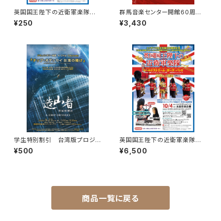
英国国王陛下の近衛軍楽隊 １
群馬音楽センター開館60周年
８歳以下無料招待（未就学児を
記念誌 1冊 ＋PDFカラー版C
¥250
¥3,430
除く）
D（プレゼント）
学生特別割引 台湾版プロジェ
英国国王陛下の近衛軍楽隊 S
クトX「造山者」一枚のチップが、
席 ご希望の席をご指定くださ
¥500
¥6,500
世界を変える―ドキュメンタリー
い。
上映
商品一覧に戻る