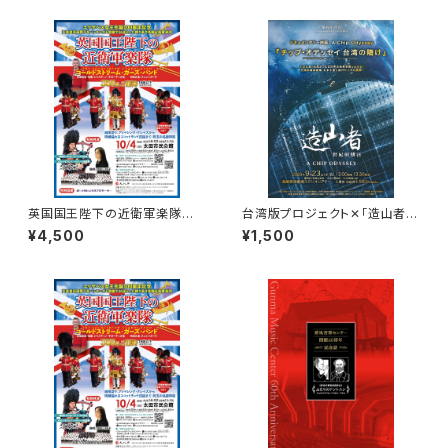
英国国王陛下の近衛軍楽隊 B
台湾版プロジェクト✕「造山者」
席 ご希望の席をご指定くださ
ー枚のチップが、世界を変えるー
¥4,500
¥1,500
い。
ドキュメンタリー上映