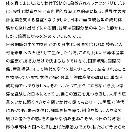
体を育てました。とりわけTSMCに象徴されるファウンドリモデル
は、設計と製造を分ける世界的な潮流を的確に捉え、世界中の設
計企業を支える基盤となりました。日本が垂直統合型の成功体
験から抜け出せずにいる間、台湾は国際分業の中心へと静かに、
しかし確実に歩みを進めていったのです。
日米関係の中で力を削がれた日本と、米国で培われた技術と人
材を未来への火種として生かした台湾。この対比は、半導体産業
の盛衰が技術力だけで決まるものではなく、国家戦略、国際関
係、産業構造、そして時代の変化を読む力によって左右されること
を物語っています。本作が描く台湾半導体産業の軌跡は、単なる
成功譚ではありません。それは、かつて頂点に立ちながら長い停
滞を経験した日本にとっても、自らの過去を見つめ直し、未来の産
業をいかに築くべきかを問いかける鏡でもあります。困難な時代
にあっても、未来を信じ、知識を持ち帰り、制度を整え、人を育て
続けた者たちの志。その静かな積み重ねこそが、今日の台湾を世
界の半導体大国へと押し上げた原動力であり、私たちが今あらた