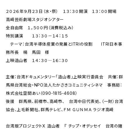
２０２６年９月２３日（水・祭） １３：３０開演 １３：００開場
高崎芸術劇場スタジオシアター
全自由席 １，５００円（消費税込み）
特別講演 １３：３０－１４：１５
テーマ：台湾半導体産業の発展とITRIの役割 ITRI日本事
務所長 楊 馬田 様
上映造山者 １４：３０―１６：３０
主催：台湾ドキュメンタリー「造山者」上映実行委員会 共催：群
馬県台湾総会・NPO法人たかさきコミュニティシネマ 事務局：
株式会社空間あい（090-1815-4608）
後援 群馬県、前橋市、高崎市、 台湾中日代表処、（一財）台湾
協会、上毛新聞社、群馬テレビ、ＦＭ ＧＵＮＭＡ ラジオ高崎
台湾版プロジェクトX 造山者 『 チップ・オデッセイ 台湾の賭