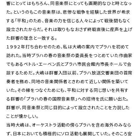
響にとってはもちろん、同音楽祭にとっても画期的なひと時となっ
た。というのもこの音楽祭は、悲惨な戦争を経験した世界が希求
する「平和」のため、音楽の力を信じる人々によって戦後間もなく
設立されたからだ。それは取りもなおさず終戦直後に産声を上げ
た群響の理念と一致する。
１９９２年打ち合わせのため、私は大嶋の案内でプラハを初めて
訪れた。当時プラハの春の音楽祭の委員長をつとめていた作曲家
でもあるペトル・エーベン氏とプラハ市民会館内市長ホールで会
談するためだ。大嶋は群響入団以前、プラハ放送交響楽団の首席
奏者を務め、同地の音楽関係者ときわめて近しい関係を築いて
いた。その縁をつなぐためにも、平和に対する同じ想いを共有す
る群響の「プラハの春の国際音楽祭」への招待を氏に願い出た。
群響が、同音楽祭と同じ目的によって設立されたことを力説した
ことが懐かしい。
当時大嶋は、オーケストラ活動の傍らプラハを含め海外のみなら
ず、日本においても積極的にソロ活動も展開していた。そのころ安