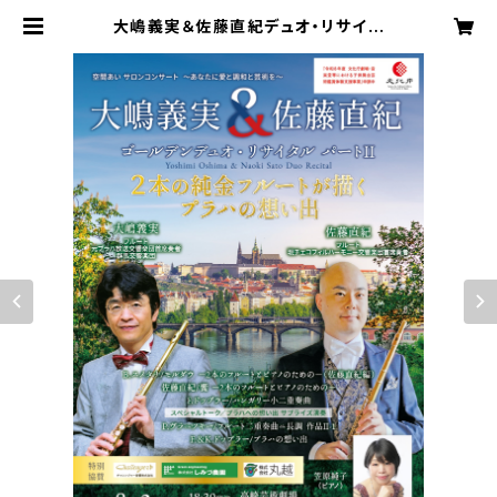
大嶋義実＆佐藤直紀デュオ・リサイタ
ル ～2本の純金フルートが紡ぐプラハ
の想い出～ 学生（１８歳以下の方は
無料招待） | kuukanai