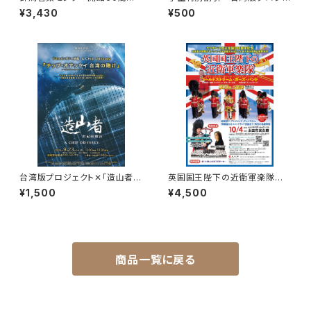
記念誌 1冊 ＋PDFカラー版C
クトX「造山者」一枚のチップが、
¥3,430
¥500
D（プレゼント）
世界を変える―ドキュメンタリー
上映
台湾版プロジェクト✕「造山者」
英国国王陛下の近衛軍楽隊 B
ー枚のチップが、世界を変えるー
席 ご希望の席をご指定くださ
¥1,500
¥4,500
ドキュメンタリー上映
い。
商品一覧に戻る