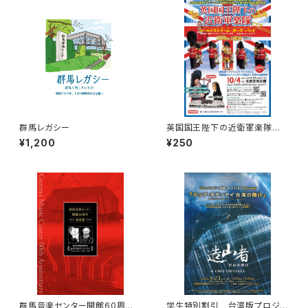
群馬レガシー
英国国王陛下の近衛軍楽隊 １
８歳以下無料招待（未就学児を
¥1,200
¥250
除く）
群馬音楽センター開館60周年
学生特別割引 台湾版プロジェ