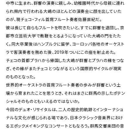
中市に生まれ、群響の演奏に親しみ、幼稚園時代から母親に連れ
られ県内で行われる大嶋のほとんどの演奏会に顔を出していた
のが、現チェコ・フィル首席フルート奏者佐藤直紀だ。
彼は長じて自らもフルートを吹きたいと、すでに群響を退団し、京
都市立芸術大学で教鞭をとるようになっていた大嶋の門をたた
く。同大卒業後はハンブルクに留学、ヨーロッパ各地のオーケスト
ラで客演奏者を務めた後、2019年ついにこの座を射止めた。
チェコの首都プラハから帰国した大嶋が群響とプラハの縁をつな
ぎ、その縁がまたチェコとつながるという国際的サイクルが現実
のものとなった。
世界的オーケストラの首席フルート奏者の歩みが群響という土
壌から育まれたことを思うとき、それはまさに群馬の示したポテン
シャルそのものともいえるのではないか。
今回のデュオ・リサイタルは、二人の歴史的軌跡とインターナショ
ナルな文化が感じられる場であり、日本クラシック音楽界におけ
るエポックメイキングなコンサートともなろう。群馬交響楽団の音