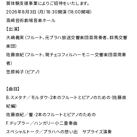
賞体験支援事業によりご招待をいたします。
2026年8月3日（月）18:30開演（18:00開場）
高崎芸術劇場音楽ホール
【出演】
大嶋義実（フルート、元プラハ放送交響楽団首席奏者、群馬交響
楽団）
佐藤直紀（フルート、現チェコフィルハーモニー交響楽団首席奏
者）
笠原純子（ピアノ）
【曲目】
B.スメタナ／モルダウ-2本のフルートとピアノのための（佐藤直
紀編）
佐藤直紀／饗-2本のフルートとピアノのための
F.ドップラー／ハンガリー小二重奏曲
スペシャルトーク／プラハへの想い出 サプライズ演奏