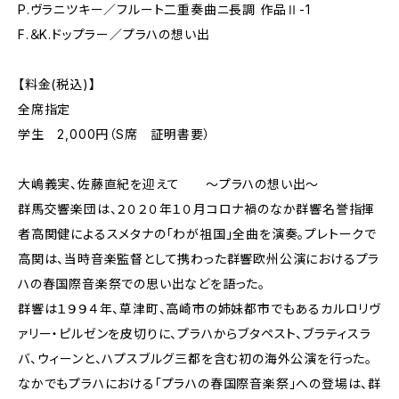
P.ヴラニツキー／フルート二重奏曲ニ長調 作品Ⅱ-1
F.＆K.ドップラー／プラハの想い出
【料金(税込)】
全席指定
学生 2,000円（S席 証明書要）
大嶋義実、佐藤直紀を迎えて ～プラハの想い出～
群馬交響楽団は、２０２０年１０月コロナ禍のなか群響名誉指揮
者高関健によるスメタナの「わが祖国」全曲を演奏。プレトークで
高関は、当時音楽監督として携わった群響欧州公演におけるプラ
ハの春国際音楽祭での思い出などを語った。
群響は１９９４年、草津町、高崎市の姉妹都市でもあるカルロリヴ
ァリー・ピルゼンを皮切りに、プラハからブタペスト、ブラティスラ
バ、ウィーンと、ハプスブルグ三都を含む初の海外公演を行った。
なかでもプラハにおける「プラハの春国際音楽祭」への登場は、群