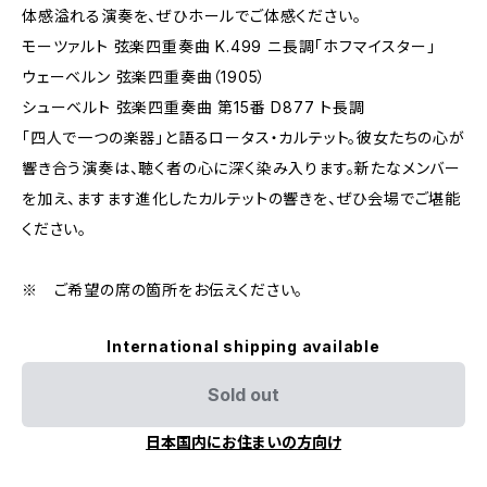
体感溢れる演奏を、ぜひホールでご体感ください。
モーツァルト 弦楽四重奏曲 K.499 ニ長調「ホフマイスター」
ウェーベルン 弦楽四重奏曲（1905）
シューベルト 弦楽四重奏曲 第15番 D877 ト長調
「四人で一つの楽器」と語るロータス・カルテット。彼女たちの心が
響き合う演奏は、聴く者の心に深く染み入ります。新たなメンバー
を加え、ますます進化したカルテットの響きを、ぜひ会場でご堪能
ください。
※ ご希望の席の箇所をお伝えください。
International shipping available
Sold out
日本国内にお住まいの方向け