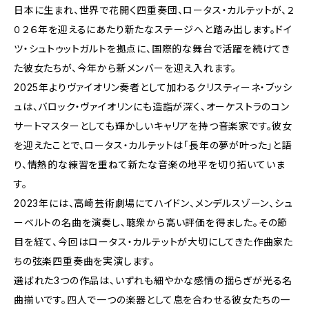
日本に生まれ、世界で花開く四重奏団、ロータス・カルテットが、２
０２６年を迎えるにあたり新たなステージへと踏み出します。ドイ
ツ・シュトゥットガルトを拠点に、国際的な舞台で活躍を続けてき
た彼女たちが、今年から新メンバーを迎え入れます。
2025年よりヴァイオリン奏者として加わるクリスティーネ・ブッシ
ュは、バロック・ヴァイオリンにも造詣が深く、オーケストラのコン
サートマスターとしても輝かしいキャリアを持つ音楽家です。彼女
を迎えたことで、ロータス・カルテットは「長年の夢が叶った」と語
り、情熱的な練習を重ねて新たな音楽の地平を切り拓いていま
す。
2023年には、高崎芸術劇場にてハイドン、メンデルスゾーン、シュ
ーベルトの名曲を演奏し、聴衆から高い評価を得ました。その節
目を経て、今回はロータス・カルテットが大切にしてきた作曲家た
ちの弦楽四重奏曲を実演します。
選ばれた3つの作品は、いずれも細やかな感情の揺らぎが光る名
曲揃いです。四人で一つの楽器として息を合わせる彼女たちの一