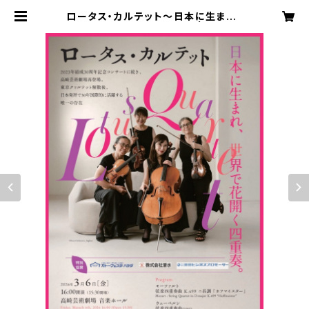
ロータス・カルテット～日本に生まれ、
世界で花開く四重奏～協賛 | kuuka
nai