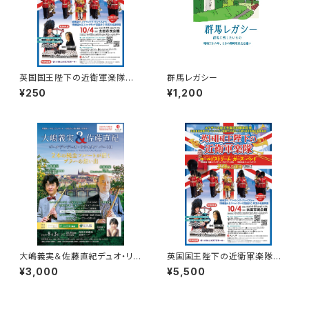
英国国王陛下の近衛軍楽隊 １
群馬レガシー
８歳以下無料招待（未就学児を
¥250
¥1,200
除く）
大嶋義実＆佐藤直紀デュオ・リサ
英国国王陛下の近衛軍楽隊 A
イタル ～2本の純金フルートが
席 ご希望の席をご指定くださ
¥3,000
¥5,500
紡ぐプラハの想い出～ A席
い。