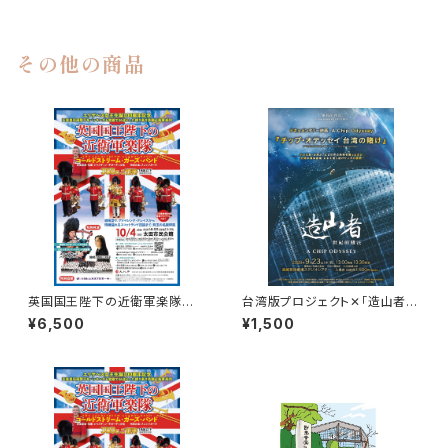
その他の商品
英国国王陛下の近衛軍楽隊 S
台湾版プロジェクト✕「造山者」
席 ご希望の席をご指定くださ
ー枚のチップが、世界を変えるー
¥6,500
¥1,500
い。
ドキュメンタリー上映